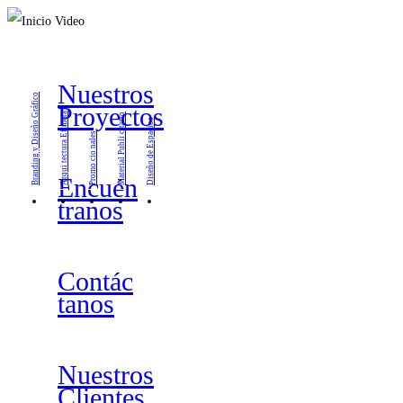
Nuestros
Branding y Diseño Gráfico
Proyectos
Arqui tectura Efímera
Material Publi citario
Diseño de Espacios
Promo cio nales
Encuén
tranos
Contác
tanos
Nuestros
Clientes